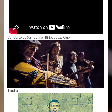
Concierto de Xampola en Biribay Jazz Club
Tündra